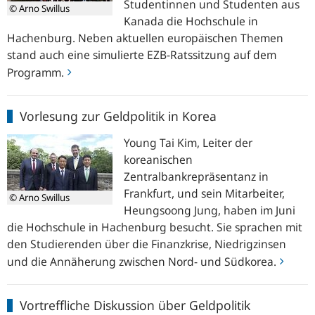
in
Studentinnen und Studenten aus
© Arno Swillus
Hachenburg
Kanada die Hochschule in
Hachenburg. Neben aktuellen europäischen Themen
stand auch eine simulierte EZB-Ratssitzung auf dem
Programm.
Vorlesung
Vorlesung zur Geldpolitik in Korea
zur
Geldpolitik
Young Tai Kim, Leiter der
in
koreanischen
Korea
Zentralbankrepräsentanz in
Frankfurt, und sein Mitarbeiter,
© Arno Swillus
Heungsoong Jung, haben im Juni
die Hochschule in Hachenburg besucht. Sie sprachen mit
den Studierenden über die Finanzkrise, Niedrigzinsen
und die Annäherung zwischen Nord- und Südkorea.
Vortreffliche
Vortreffliche Diskussion über Geldpolitik
Diskussion