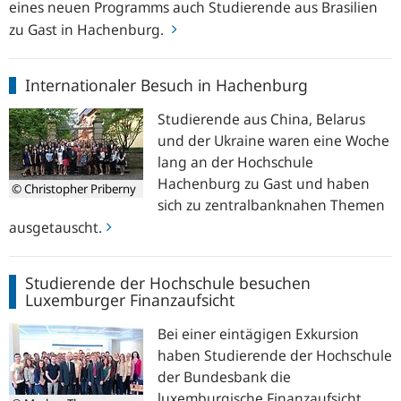
eines neuen Programms auch Studierende aus Brasilien
zu Gast in Hachenburg.
Internationaler
Internationaler Besuch in Hachenburg
Besuch
in
Studierende aus China, Belarus
Hachenburg
und der Ukraine waren eine Woche
lang an der Hochschule
Hachenburg zu Gast und haben
© Christopher Priberny
sich zu zentralbanknahen Themen
ausgetauscht.
Studierende
Studierende der Hochschule besuchen
der
Luxemburger Finanzaufsicht
Hochschule
besuchen
Bei einer eintägigen Exkursion
Luxemburger
haben Studierende der Hochschule
Finanzaufsicht
der Bundesbank die
luxemburgische Finanzaufsicht