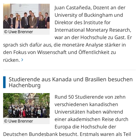
über
Juan Castañeda, Dozent an der
Geldpolitik
University of Buckingham und
Direktor des
Institute for
International Monetary Research
,
© Uwe Brenner
war an der Hochschule zu Gast. Er
sprach sich dafür aus, die monetäre Analyse stärker in
den Fokus von Wissenschaft und Öffentlichkeit zu
rücken.
Studierende
Studierende aus Kanada und Brasilien besuchen
aus
Hachenburg
Kanada
und
Rund 50 Studierende von zehn
Brasilien
verschiedenen kanadischen
besuchen
Universitäten haben während
Hachenburg
einer akademischen Reise durch
© Uwe Brenner
Europa die Hochschule der
Deutschen Bundesbank besucht. Erstmals waren als Teil