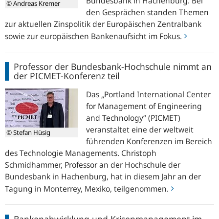
Bundesbank in Hachenburg. Bei
© Andreas Kremer
in
den Gesprächen standen Themen
Hachenburg
zur aktuellen Zinspolitik der Europäischen Zentralbank
sowie zur europäischen Bankenaufsicht im Fokus.
Professor
Professor der Bundesbank-Hochschule nimmt an
der
der PICMET-Konferenz teil
Bundesbank-
Hochschule
Das „Portland International Center
nimmt
for Management of Engineering
an
and Technology“ (PICMET)
der
veranstaltet eine der weltweit
© Stefan Hüsig
PICMET-
führenden Konferenzen im Bereich
Konferenz
des Technologie Managements. Christoph
teil
Schmidhammer, Professor an der Hochschule der
Bundesbank in Hachenburg, hat in diesem Jahr an der
Tagung in Monterrey, Mexiko, teilgenommen.
Bankenabwicklung