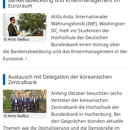
Bankenabwicklung und Krisenmanagement im
und
Euroraum
Krisenmanagement
im
Atilla Arda, Internationaler
Euroraum
Währungsfonds (
IWF
), Washington
DC, hielt vor Studenten der
Hochschule der Deutschen
© Arno Swillus
Bundesbank einen Vortrag über
die Bankenabwicklung und das Krisenmanagement in der
Eurozone.
Austausch
Austausch mit Delegation der koreanischen
mit
Zentralbank
Delegation
der
Anfang Oktober besuchten sechs
koreanischen
Vertreter der koreanischen
Zentralbank
Zentralbank die Hochschule der
Bundesbank in Hachenburg. Bei
© Arno Swillus
den Gesprächen standen aktuelle
Themen wie die Digitalisierung und die Demografie im