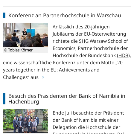
Konferenz
Konferenz an Partnerhochschule in Warschau
an
Partnerhochschule
Anlässlich des 20-jährigen
in
Jubiläums der
EU
-
Osterweiterung
Warschau
richtete die
SHG
Warsaw School of
Economics
, Partnerhochschule der
© Tobias Körner
Hochschule der Bundesbank
(
HDB
),
eine wissenschaftliche Konferenz unter dem Motto
20
years together in the
EU
: Achievements and
Challenges
aus.
Besuch
Besuch des Präsidenten der Bank of Namibia in
des
Hachenburg
Präsidenten
der
Ende Juli besuchte der Präsident
Bank
der Bank of Namibia mit einer
of
Delegation die Hochschule der
Namibia