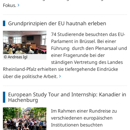
Fokus.
Grundprinzipien
Grundprinzipien der EU hautnah erleben
der
EU
74 Studierende besuchten das EU-
hautnah
Parlament in Brüssel. Bei einer
erleben
Führung durch den Plenarsaal und
einer Fragerunde bei der
© Andreas Igl
ständigen Vertretung des Landes
Rheinland-Pfalz erhielten sie tiefergehende Eindrücke
über die politische Arbeit.
European
European Study Tour and Internship: Kanadier in
Study
Hachenburg
Tour
and
Im Rahmen einer Rundreise zu
Internship:
verschiedenen europäischen
Kanadier
Institutionen besuchten