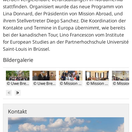
stattfinden. Organisiert wurde das neue Programm von
Lina Donnard, der Präsidentin von Mission Abroad, und
ihrem Stellvertreter Diego Sanchez. Die Koordination der
Kontakte und Termine in Europa übernimmt, wie bereits
bei der kanadischen Tour, Lino Francescon vom Institute
for European Studies an der Partnerhochschule Université
Saint-Louis in Brüssel.
Bildergalerie
© Uwe Brenner
© Uwe Brenner
© Mission Abroad
© Mission Abroad
© 
Gruppenfoto
Von
Gruppenfoto
Informationsveranstal
Die
Zurück
Weiter
der
links:
der
für
Gäste
Gäste
Christof
Gäste
die
in
aus
Wolf,
aus
brasilianischen
der
Kontakt
Kanada
Uwe
Brasilien
Gäste
Bibliothek
Schollmeyer,
der
Conrad
Hochschu