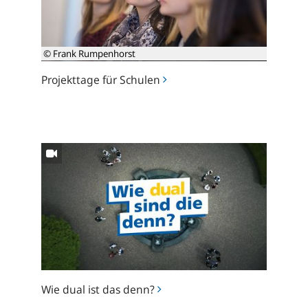
© Frank Rumpenhorst
Projekttage für Schulen
Wie
dual
ist
das
denn?
Wie dual ist das denn?