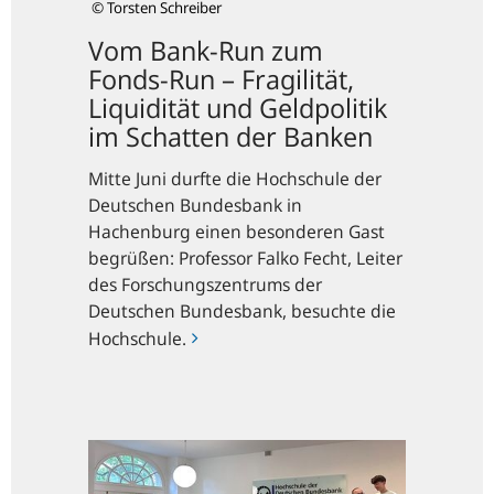
© Torsten Schreiber
Fragilität,
Liquidität
Vom Bank-Run zum
und
Fonds-Run – Fragilität,
Geldpolitik
Liquidität und Geldpolitik
im
im Schatten der Banken
Schatten
der
Mitte Juni durfte die Hochschule der
Banken
Deutschen Bundesbank in
Hachenburg einen besonderen Gast
begrüßen: Professor Falko Fecht, Leiter
des Forschungszentrums der
Deutschen Bundesbank, besuchte die
Hochschule.
Für
die
Unabhängigkeit