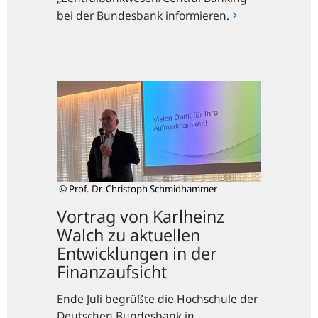
bei der Bundesbank informieren.
Vortrag
von
Karlheinz
Walch
zu
aktuellen
Entwicklungen
© Prof. Dr. Christoph Schmidhammer
in
der
Vortrag von Karlheinz
Finanzaufsicht
Walch zu aktuellen
Entwicklungen in der
Finanzaufsicht
Ende Juli begrüßte die Hochschule der
Deutschen Bundesbank in