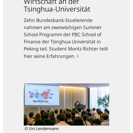
Wirtschaft an der
Tsinghua-Universität
Zehn Bundesbank-Studierende
nahmen am zweiwöchigen Summer
School Programm der
PBC
School of
Finance der Tsinghua Universität in
Peking teil. Student Moritz Richter teilt
hier seine Erfahrungen.
Nukleare
Abschreckung:
Welche
Optionen
hat
Europa?
© Urs Lendermann