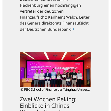
Hachenburg einen hochrangigen
Vertreter der deutschen
Finanzaufsicht: Karlheinz Walch, Leiter
des Generaldirektorats Finanzaufsicht
der Deutschen Bundesbank.
Zwei
Wochen
Peking:
Einblicke
in
Chinas
Wirtschaft
© PBC School of Finance der Tsinghua Universität
an
der
Zwei Wochen Peking:
Tsinghua-
Einblicke in Chinas
Universität