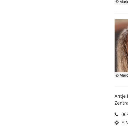
© Mark
© Marc
Antje
Zentra
06
E-