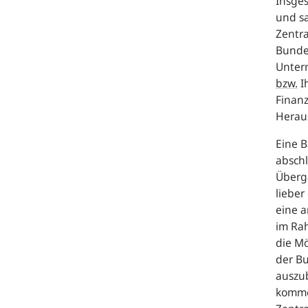
Insges
und sa
Zentra
Bunde
Unter
bzw.
I
Finanz
Herau
Eine B
absch
Überga
lieber
eine 
im Ra
die Mö
der B
auszub
kommen