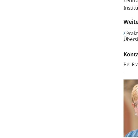
Zentra
Instit
Weit
Prakt
Übersi
Kont
Bei Fr