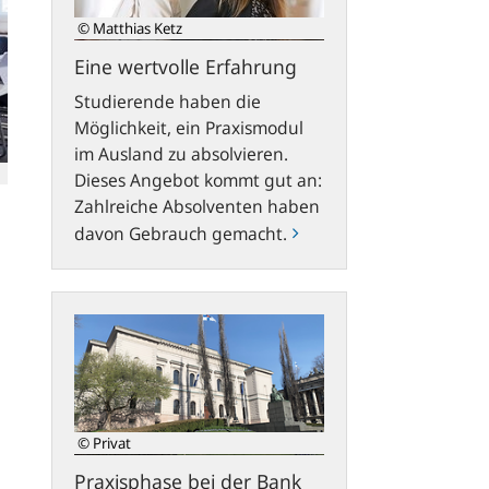
© Matthias Ketz
Eine wertvolle Erfahrung
Studierende haben die
Möglichkeit, ein Praxismodul
im Ausland zu absolvieren.
Dieses Angebot kommt gut an:
Zahlreiche Absolventen haben
davon Gebrauch gemacht.
Praxisphase
bei
der
Bank
von
Finnland
© Privat
Praxisphase bei der Bank