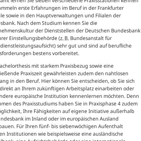
amt lernen Sie sieben verschiedene Praxisstationen kennen
mmeln erste Erfahrungen im Beruf in der Frankfurter
le sowie in den Hauptverwaltungen und Filialen der
sbank. Nach dem Studium kennen Sie die
nehmenskultur der Dienststellen der Deutschen Bundesbank
hrer Einstellungsbehörde
(
z. B.
Bundesanstalt für
dienstleistungsaufsicht) sehr gut und sind auf berufliche
sforderungen bestens vorbereitet.
achelorthesis mit starkem Praxisbezug sowie eine
ließende Praxiszeit gewährleisten zudem den nahtlosen
ng in den Beruf. Hier können Sie entscheiden, ob Sie sich
 direkt an Ihrem zukünftigen Arbeitsplatz einarbeiten oder
andere europäische Institution kennenlernen möchten. Denn
hmen des Praxisstudiums haben Sie in Praxisphase 4 zudem
glichkeit, Ihre Fähigkeiten auf eigene Initiative außerhalb
undesbank im Inland oder im europäischen Ausland
auen. Für Ihren fünf- bis siebenwöchigen Aufenthalt
 Institutionen wie beispielsweise eine ausländische