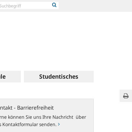
le
Studentisches
Leich
Sei
Spra
kt
ntakt - Barrierefreiheit
refreiheit
rne können Sie uns Ihre Nachricht über
s Kontaktformular senden.