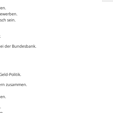
ren.
bewerben.
sch sein.
.
 bei der Bundesbank.
 Geld-Politik.
dern zusammen.
nen.
h.
rn.