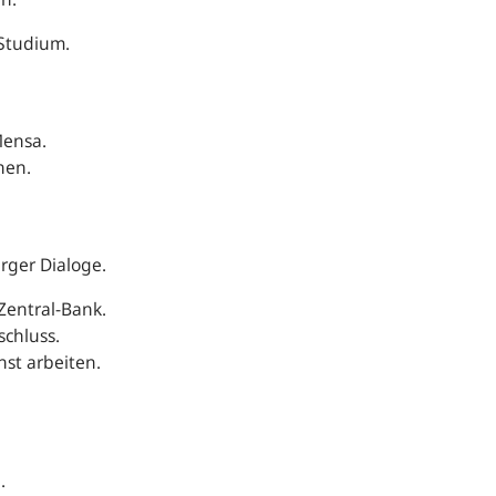
 Studium.
 Mensa.
rnen.
rger Dialoge.
Zentral-Bank.
chluss.
st arbeiten.
ü.