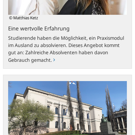
© Matthias Ketz
Eine wertvolle Erfahrung
Studierende haben die Möglichkeit, ein Praxismodul
im Ausland zu absolvieren. Dieses Angebot kommt
gut an: Zahlreiche Absolventen haben davon
Gebrauch gemacht.
Praxisphase
bei
der
Bank
von
Finnland