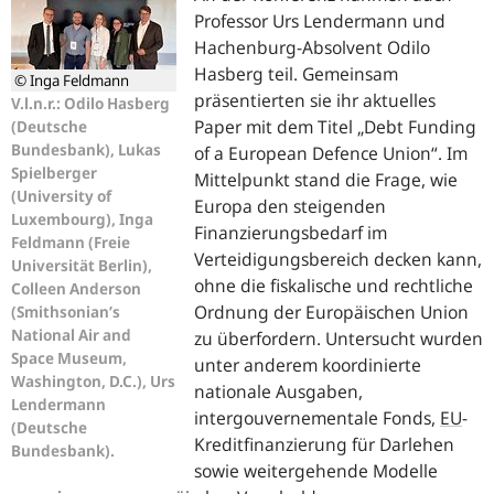
Professor Urs Lendermann und
Hachenburg-Absolvent Odilo
Hasberg teil. Gemeinsam
© Inga Feldmann
präsentierten sie ihr aktuelles
V.l.n.r.: Odilo Hasberg
Paper mit dem Titel „
Debt Funding
(Deutsche
Bundesbank), Lukas
of a European Defence Union
“. Im
Spielberger
Mittelpunkt stand die Frage, wie
(University of
Europa den steigenden
Luxembourg), Inga
Finanzierungsbedarf im
Feldmann (Freie
Verteidigungsbereich decken kann,
Universität Berlin),
ohne die fiskalische und rechtliche
Colleen Anderson
Ordnung der Europäischen Union
(Smithsonian’s
National Air and
zu überfordern. Untersucht wurden
Space Museum,
unter anderem koordinierte
Washington, D.C.), Urs
nationale Ausgaben,
Lendermann
intergouvernementale Fonds,
EU
-
(Deutsche
Kreditfinanzierung für Darlehen
Bundesbank).
sowie weitergehende Modelle