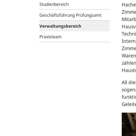
Studienbereich
Hache
Zimmer
Geschäftsführung Prüfungsamt
Mitarb
Verwaltungsbereich
Hausve
Techni
Praxisteam
Inter
Zimmer
Warenw
zählen
Haust
All di
sogen
funkti
Geleit