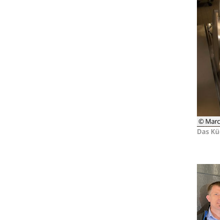
© Marc
Das K