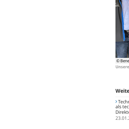
© Bene
Unsere
Weit
Techn
als te
Direkt
23.01