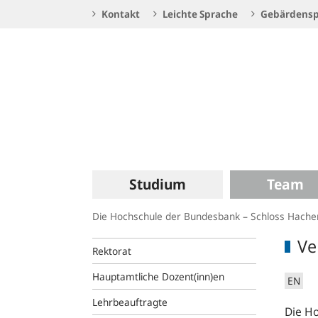
Service
Kontakt
Leichte Sprache
Gebärdensp
Navigation
Logo
Hauptnavigation
Studium
Team
Die Hochschule der Bundesbank – Schloss Hach
Ve
Rektorat
Hauptamtliche Dozent(inn)en
EN
Lehrbeauftragte
Die Ho