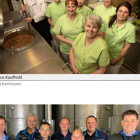
us Kaufhold
üchenteam