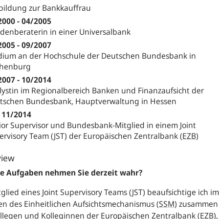
bildung zur Bankkauffrau
2000 - 04/2005
denberaterin in einer Universalbank
2005 - 09/2007
dium an der Hochschule der Deutschen Bundesbank in
henburg
2007 - 10/2014
lystin im Regionalbereich Banken und Finanzaufsicht der
tschen Bundesbank, Hauptverwaltung in Hessen
t 11/2014
ior Supervisor und Bundesbank-Mitglied in einem Joint
ervisory Team (JST) der Europäischen Zentralbank (
EZB
)
view
e Aufgaben nehmen Sie derzeit wahr?
tglied eines Joint Supervisory Teams (JST) beaufsichtige ich im
n des Einheitlichen Aufsichtsmechanismus (
SSM
) zusammen
llegen und Kolleginnen der Europäischen Zentralbank (
EZB
),