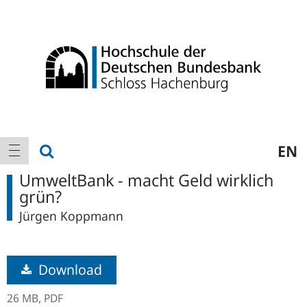
Logo
Hauptnavigation
Suche anzeigen
EN
Navigation anzeigen
UmweltBank - macht Geld wirklich
grün?
Jürgen Koppmann
Download
26 MB,
PDF