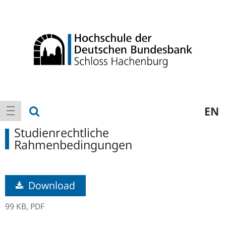
Logo
Hauptnavigation
Suche anzeigen
EN
Navigation anzeigen
Studienrechtliche
Rahmenbedingungen
Download
99 KB,
PDF