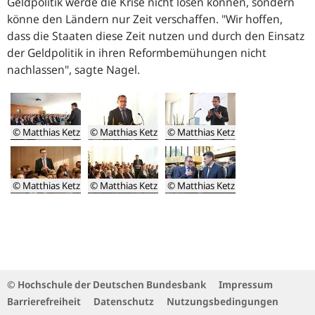
Geldpolitik werde die Krise nicht lösen können, sondern
könne den Ländern nur Zeit verschaffen.
"Wir hoffen,
dass die Staaten diese Zeit nutzen und durch den Einsatz
der Geldpolitik in ihren Reformbemühungen nicht
nachlassen"
, sagte Nagel.
© Matthias Ketz
© Matthias Ketz
© Matthias Ketz
Erich
Joachim
Joachim
Keller
Nagel
Nagel
© Matthias Ketz
© Matthias Ketz
© Matthias Ketz
Von
links
nach
rechts:
Joachim
Nagel,
© Hochschule der Deutschen Bundesbank
Impressum
Erich
Barrierefreiheit
Datenschutz
Nutzungsbedingungen
Keller