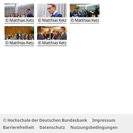
© Matthias Ketz
© Matthias Ketz
© Matthias Ketz
Jens
Jens
Erich
Weidmann
Weidmann
Keller
bei
bei
© Matthias Ketz
© Matthias Ketz
seiner
seiner
Studierende
Erich
Rede
Eröffnungsrede
stellen
Keller
Fragen
und
an
Studierende
Jens
im
Weidmann
Gespräch
mit
Jens
Weidmann
© Hochschule der Deutschen Bundesbank
Impressum
Barrierefreiheit
Datenschutz
Nutzungsbedingungen