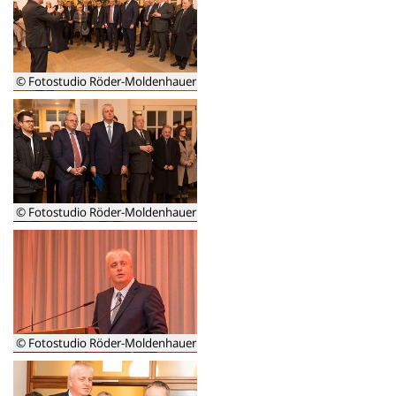
© Fotostudio Röder-Moldenhauer
Rektor
Erich
Keller
begrüßt
die
Gäste
beim
© Fotostudio Röder-Moldenhauer
Neujahrsempfang
v.l.
Stadtbürgermeister
Leukel,
MdB
Nick
und
Burkhard
© Fotostudio Röder-Moldenhauer
Balz
Burkhard
Balz