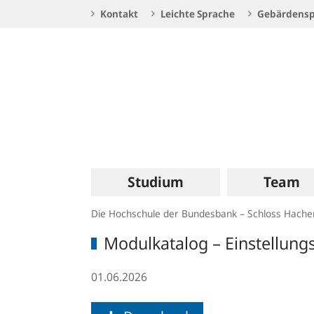
Service
Kontakt
Leichte Sprache
Gebärdensp
Navigation
Logo
Hauptnavigation
Studium
Team
Die Hochschule der Bundesbank – Schloss Hach
Modulkatalog – Einstellungs
01.06.2026