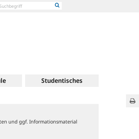
le
Studentisches
No
Sei
Page
Title
ten und ggf. Informationsmaterial