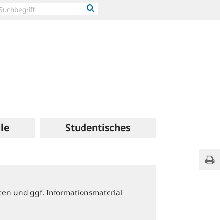
le
Studentisches
No
Sei
Page
Title
ten und ggf. Informationsmaterial