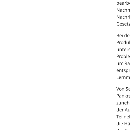
bearbe
Nachh
Nachri
Geset
Bei de
Produ
unter
Probl
um Rat
entsp
Lernma
Von Se
Pankra
zuneh
der A
Teiln
die Hä