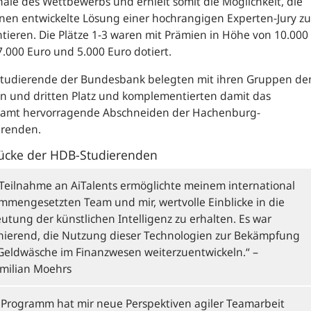
nale des Wettbewerbs und erhielt somit die Möglichkeit, die
nen entwickelte Lösung einer hochrangigen Experten-Jury zu
tieren. Die Plätze 1-3 waren mit Prämien in Höhe von 10.000
7.000 Euro und 5.000 Euro dotiert.
Studierende der Bundesbank belegten mit ihren Gruppen de
n und dritten Platz und komplementierten damit das
samt hervorragende Abschneiden der Hachenburg-
erenden.
ücke der HDB-Studierenden
 Teilnahme an AiTalents ermöglichte meinem international
mmengesetzten Team und mir, wertvolle Einblicke in die
utung der künstlichen Intelligenz zu erhalten. Es war
inierend, die Nutzung dieser Technologien zur Bekämpfung
Geldwäsche im Finanzwesen weiterzuentwickeln.“
–
milian Moehrs
 Programm hat mir neue Perspektiven agiler Teamarbeit