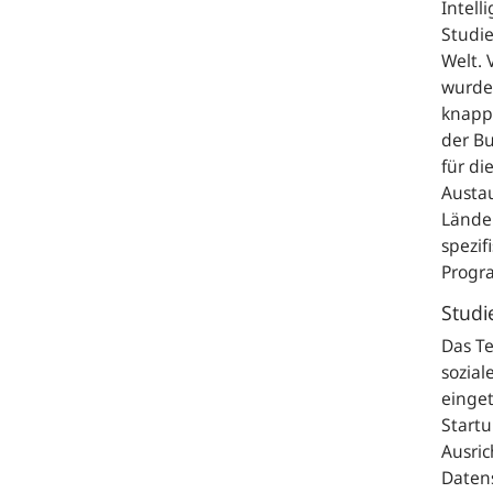
Intell
Studie
Welt.
wurde
knapp
der B
für d
Austa
Länder
spezif
Progr
Studi
Das Te
sozial
einget
Start
Ausric
Datens