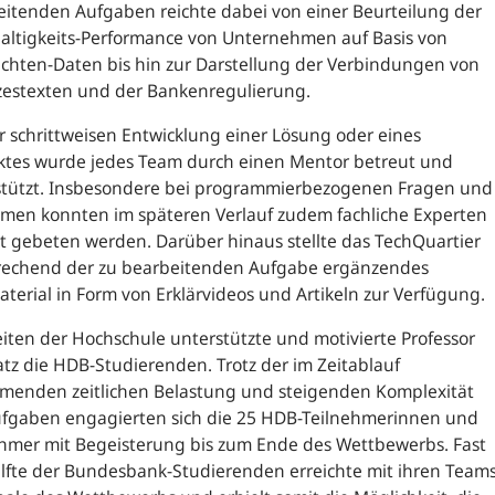
itenden Aufgaben reichte dabei von einer Beurteilung der
altigkeits-Performance von Unternehmen auf Basis von
chten-Daten bis hin zur Darstellung der Verbindungen von
zestexten und der Bankenregulierung.
r schrittweisen Entwicklung einer Lösung oder eines
ktes wurde jedes Team durch einen Mentor betreut und
stützt. Insbesondere bei programmierbezogenen Fragen und
emen konnten im späteren Verlauf zudem fachliche Experten
 gebeten werden. Darüber hinaus stellte das TechQuartier
rechend der zu bearbeitenden Aufgabe ergänzendes
terial in Form von Erklärvideos und Artikeln zur Verfügung.
iten der Hochschule unterstützte und motivierte Professor
tz die HDB-Studierenden. Trotz der im Zeitablauf
menden zeitlichen Belastung und steigenden Komplexität
ufgaben engagierten sich die 25 HDB-Teilnehmerinnen und
ehmer mit Begeisterung bis zum Ende des Wettbewerbs. Fast
lfte der Bundesbank-Studierenden erreichte mit ihren Team