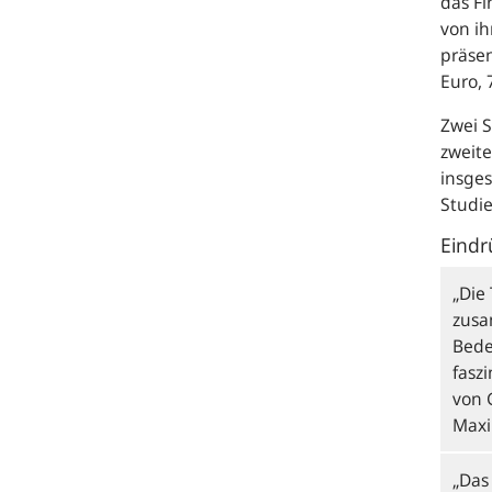
das Fi
von ih
präsen
Euro, 
Zwei 
zweite
insge
Studi
Eindr
„Die
zusa
Bede
fasz
von 
Maxi
„Das