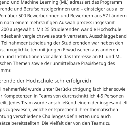
igenz und Machine Learning (ML) adressiert das Programm
rende und Berufseinsteigerinnen und – einsteiger aus aller
 Von über 500 Bewerberinnen und Bewerbern aus 57 Ländern
n nach einem mehrstufigen Auswahlprozess insgesamt
 200 ausgewählt. Mit 25 Studierenden war die Hochschule
undesbank vergleichsweise stark vertreten. Ausschlaggebend
ie Teilnahmeentscheidung der Studierenden war neben den
uschmöglichkeiten mit jungen Erwachsenen aus anderen
n und Institutionen vor allem das Interesse an KI- und ML-
ischen Themen sowie der unmittelbare Praxisbezug des
amms.
erende der Hochschule sehr erfolgreich
ilnehmerfeld wurde unter Berücksichtigung fachlicher sowie
er Kompetenzen in Teams von durchschnittlich 4-5 Personen
eilt. Jedes Team wurde anschließend einem der insgesamt el
ups zugewiesen, welche entsprechend ihrer thematischen
htung verschiedene Challenges definierten und auch
ätze bereitstellten. Die Vielfalt der von den Teams zu