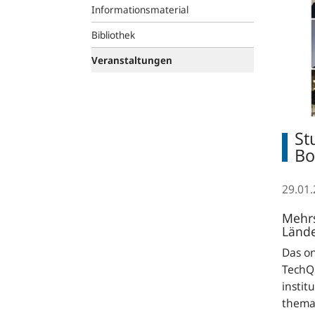
Informationsmaterial
Bibliothek
Veranstaltungen
St
Bo
29.01
Mehrs
Länd
Das o
TechQu
instit
thema