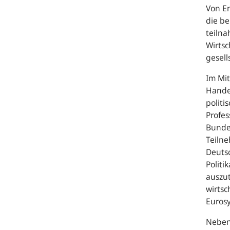
Von E
die be
teiln
Wirtsc
gesell
Im Mit
Handel
politi
Profes
Bundes
Teiln
Deutsc
Politi
auszut
wirtsc
Euros
Neben