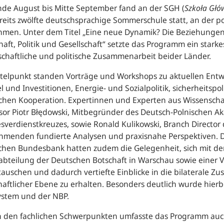
nde August bis Mitte September fand an der SGH (
Szkoła Gł
reits zwölfte deutschsprachige Sommerschule statt, an der 
ahmen. Unter dem Titel „Eine neue Dynamik? Die Beziehungen
haft, Politik und Gesellschaft“ setzte das Programm ein starke
schaftliche und politische Zusammenarbeit beider Länder.
telpunkt standen Vorträge und Workshops zu aktuellen Entw
 und Investitionen, Energie- und Sozialpolitik, sicherheitspol
schen Kooperation. Expertinnen und Experten aus Wissenschaft
sor Piotr Błędowski, Mitbegründer des Deutsch-Polnischen 
verdienstkreuzes, sowie Ronald Kulikowski, Branch Director 
ehmenden fundierte Analysen und praxisnahe Perspektiven. 
hen Bundesbank hatten zudem die Gelegenheit, sich mit den
kabteilung der Deutschen Botschaft in Warschau sowie einer 
auschen und dadurch vertiefte Einblicke in die bilaterale Z
haftlicher Ebene zu erhalten. Besonders deutlich wurde hie
ystem und der NBP.
 den fachlichen Schwerpunkten umfasste das Programm auch