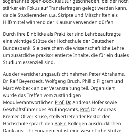
sogenannte
open-book
Klausur geschrieben, bei der noch
stärker ein Fokus auf Transferfragen gelegt werden kann,
da die Studierenden
u.a.
Skripte und Mitschriften als
Hilfsmittel während der Klausur verwenden dürfen.
Durch ihre Einblicke als Praktiker sind Lehrbeauftragte
eine wichtige Stütze der Hochschule der Deutschen
Bundesbank. Sie bereichern die wissenschaftliche Lehre
um zusätzliche praxisorientierte Inhalte, die für ein duales
Studium essenziell sind.
Aus der Versicherungsaufsicht nahmen Peter Abrahams,
Dr.
Ralf Beyerstedt, Wolfgang Bruch, Phillip Pilgram und
Marc Wolbeck an der Veranstaltung teil. Organisiert
wurde das Treffen vom zuständigen
Modulverantwortlichen
Prof.
Dr.
Andreas Höfer sowie
Geschäftsführer des Prüfungsamts,
Prof.
Dr. Andreas
Kremer. Oliver Kruse, stellvertretender Rektor der
Hochschule sprach den
BaFin
-Kollegen ausdrücklichen
Dank aus: „Ihr Engagement ist eine wesentliche Stütze,