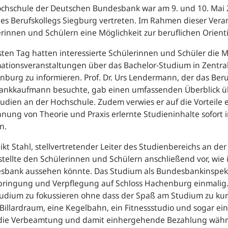
ochschule der Deutschen Bundesbank war am 9. und 10. Mai
des Berufskollegs Siegburg vertreten. Im Rahmen dieser Veran
rinnen und Schülern eine Möglichkeit zur beruflichen Orient
ten Tag hatten interessierte Schülerinnen und Schüler die Mö
ationsveranstaltungen über das Bachelor-Studium in Zentra
burg zu informieren. Prof. Dr. Urs Lendermann, der das Ber
ankkaufmann besuchte, gab einen umfassenden Überblick übe
udien an der Hochschule. Zudem verwies er auf die Vorteile 
nung von Theorie und Praxis erlernte Studieninhalte sofor
n.
kt Stahl, stellvertretender Leiter des Studienbereichs an d
stellte den Schülerinnen und Schülern anschließend vor, wie 
sbank aussehen könnte. Das Studium als Bundesbankinspekto
ringung und Verpflegung auf Schloss Hachenburg einmalig. M
tudium zu fokussieren ohne dass der Spaß am Studium zu ku
Billardraum, eine Kegelbahn, ein Fitnessstudio und sogar ei
 die Verbeamtung und damit einhergehende Bezahlung währe