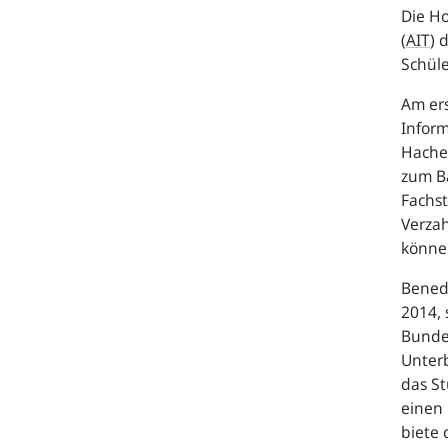
Die H
(
AIT
) 
Schüle
Am ers
Inform
Hachen
zum B
Fachst
Verzah
könne
Benedi
2014, 
Bunde
Unterb
das S
einen 
biete