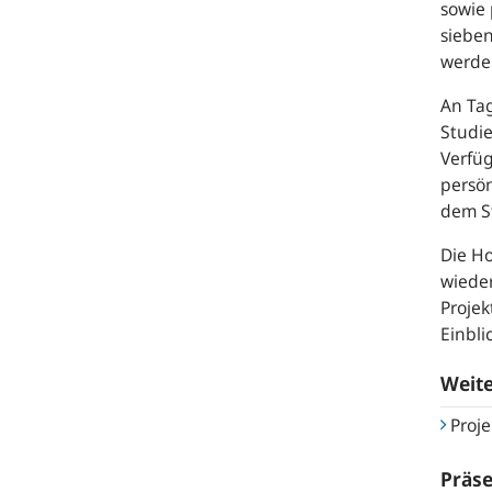
sowie 
sieben
werde
An Tag
Studie
Verfüg
persön
dem St
Die Ho
wieder
Projek
Einbli
Weit
Proje
Präse