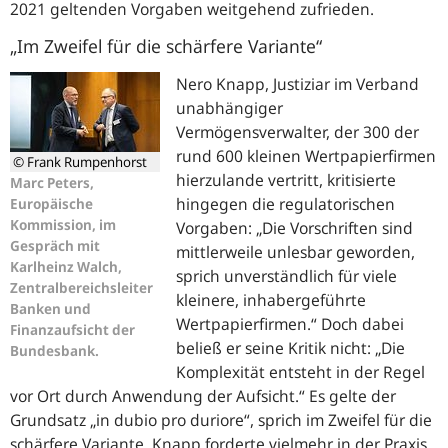
2021 geltenden Vorgaben weitgehend zufrieden.
„Im Zweifel für die schärfere Variante“
Nero Knapp, Justiziar im Verband
unabhängiger
Vermögensverwalter, der 300 der
rund 600 kleinen Wertpapierfirmen
© Frank Rumpenhorst
hierzulande vertritt, kritisierte
Marc Peters,
hingegen die regulatorischen
Europäische
Kommission, im
Vorgaben:
Die Vorschriften sind
Gespräch mit
mittlerweile unlesbar geworden,
Karlheinz Walch,
sprich unverständlich für viele
Zentralbereichsleiter
kleinere, inhabergeführte
Banken und
Wertpapierfirmen.
Doch dabei
Finanzaufsicht der
beließ er seine Kritik nicht:
Die
Bundesbank.
Komplexität entsteht in der Regel
vor Ort durch Anwendung der Aufsicht.
Es gelte der
Grundsatz „in dubio pro duriore“, sprich im Zweifel für die
schärfere Variante. Knapp forderte vielmehr in der Praxis