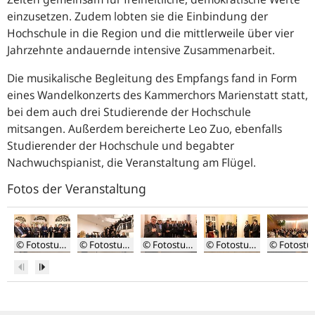
einzusetzen. Zudem lobten sie die Einbindung der
Hochschule in die Region und die mittlerweile über vier
Jahrzehnte andauernde intensive Zusammenarbeit.
Die musikalische Begleitung des Empfangs fand in Form
eines Wandelkonzerts des Kammerchors Marienstatt statt,
bei dem auch drei Studierende der Hochschule
mitsangen. Außerdem bereicherte Leo Zuo, ebenfalls
Studierender der Hochschule und begabter
Nachwuchspianist, die Veranstaltung am Flügel.
Fotos der Veranstaltung
© Fotostudio Röder-Moldenhauer
© Fotostudio Röder-Moldenhauer
© Fotostudio Röder-Moldenhauer
© Fotostudio Röder-Moldenhauer
© Fotostud
Zurück
Weiter