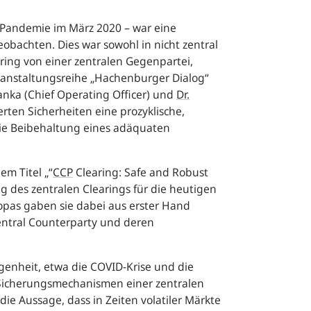
-Pandemie im März 2020 – war eine
obachten. Dies war sowohl in nicht zentral
aring von einer zentralen Gegenpartei,
anstaltungsreihe „Hachenburger Dialog“
Janka (
Chief Operating Officer
) und
Dr.
erten Sicherheiten eine prozyklische,
die Beibehaltung eines adäquaten
m Titel „“
CCP
Clearing: Safe and Robust
g des zentralen Clearings für die heutigen
opas gaben sie dabei aus erster Hand
ntral Counterparty
und deren
enheit, etwa die COVID-Krise und die
r Sicherungsmechanismen einer zentralen
ie Aussage, dass in Zeiten volatiler Märkte