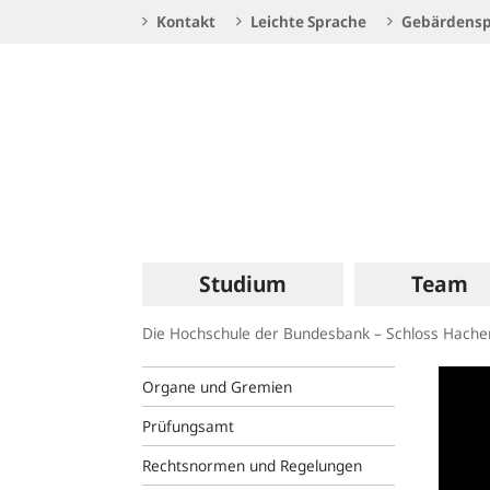
Service
Kontakt
Leichte Sprache
Gebärdensp
Navigation
Logo
Hauptnavigation
Studium
Team
Die Hochschule der Bundesbank – Schloss Hach
Organe und Gremien
Prüfungsamt
Rechtsnormen und Regelungen