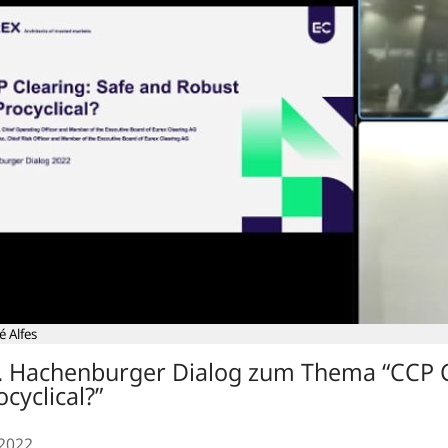
é Alfes
. Hachenburger Dialog zum Thema “CCP Cl
ocyclical?”
.2022