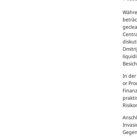
Währen
beträc
geclea
Centr
diskut
Dmitri
liquid
Besic
In der
or Proc
Finanz
prakti
Risik
Anschl
Invasi
Gegenp