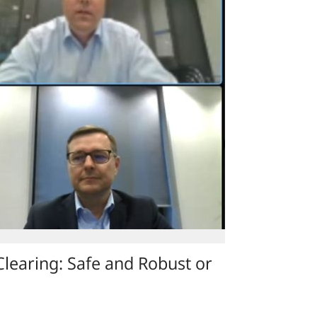
and
Robu
or
Procy
earing: Safe and Robust or