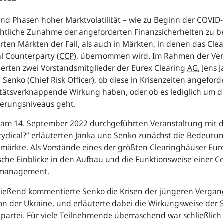
d Phasen hoher Marktvolatilität – wie zu Beginn der COVID
htliche Zunahme der angeforderten Finanzsicherheiten zu be
rten Märkten der Fall, als auch in Märkten, in denen das Cle
al Counterparty
(
CCP
), übernommen wird. Im Rahmen der Ver
ierten zwei Vorstandsmitglieder der Eurex Clearing
AG
, Jens 
j Senko (
Chief Risk Officer
), ob diese in Krisenzeiten angeford
itätsverknappende Wirkung haben, oder ob es lediglich um 
herungsniveaus geht.
 am 14. September 2022 durchgeführten Veranstaltung mit de
yclical?
” erläuterten Janka und Senko zunächst die Bedeutun
märkte. Als Vorstände eines der größten Clearinghäuser Eur
sche Einblicke in den Aufbau und die Funktionsweise einer
Ce
omanagement.
ießend kommentierte Senko die Krisen der jüngeren Vergang
on der Ukraine, und erläuterte dabei die Wirkungsweise de
artei. Für viele Teilnehmende überraschend war schließlich d