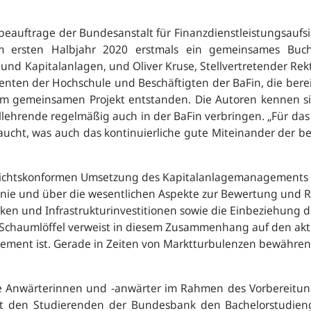
rbeauftrage der Bundesanstalt für Finanzdienstleistungsauf
 ersten Halbjahr 2020 erstmals ein gemeinsames Buch,
 und Kapitalanlagen, und Oliver Kruse, Stellvertretender R
nten der Hochschule und Beschäftigten der BaFin, die bereit
 gemeinsamen Projekt entstanden. Die Autoren kennen si
llehrende regelmäßig auch in der BaFin verbringen. „
Für das
aucht, was auch das kontinuierliche gute Miteinander der be
sichtskonformen Umsetzung des Kapitalanlagemanagements nac
tlinie und über die wesentlichen Aspekte zur Bewertung und 
ken und Infrastrukturinvestitionen sowie die Einbeziehung d
chaumlöffel verweist in diesem Zusammenhang auf den aktu
gement ist. Gerade in Zeiten von Marktturbulenzen bewähren
ihre Anwärterinnen und -anwärter im Rahmen des Vorbereitu
t den Studierenden der Bundesbank den Bachelorstudieng