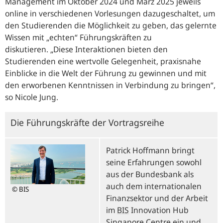
Management im Oktober 2024 und März 2025 jeweils
online in verschiedenen Vorlesungen dazugeschaltet, um
den Studierenden die Möglichkeit zu geben, das gelernte
Wissen mit „echten“ Führungskräften zu
diskutieren.
Diese Interaktionen bieten den
Studierenden eine wertvolle Gelegenheit, praxisnahe
Einblicke in die Welt der Führung zu gewinnen und mit
den erworbenen Kenntnissen in Verbindung zu bringen
,
so Nicole Jung.
Die Führungskräfte der Vortragsreihe
Patrick Hoffmann bringt
seine Erfahrungen sowohl
aus der Bundesbank als
auch dem internationalen
© BIS
Finanzsektor und der Arbeit
im
BIS
Innovation Hub
Singapore Centre
ein und