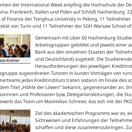
hmen der
International Week
empfing die Hochschule der De
ina, Frankreich, Italien und Polen auf Schloß Hachenburg: 2
 of Finance
der Tsinghua
University
in Peking, 11 Teilnehmer 
sität von Turin und 11 Teilnehmer der SGH
Warsaw School of
G
emeinsam mit über 60 Hachenburg-Studier
Arbeitsgruppen gebildet und jeweils einer 
Bank aus den einzelnen Staaten der Teilnehm
und Deutschland) zugeteilt. Die Studierende
eas Kremer
Herausforderungen des jeweiligen Kreditinst
sgruppe zugeordneten Tutoren in kurzen Vorträgen von rund
erteams jedes Kreditinstituts traten sodann im Finale des 
dem Titel „Höhle der Löwen“ bekannt, gegeneinander an. Im 
ssorinnen und Professoren
bzw.
Delegationsleitungen, die S
werb das Team um Maximilian Schreier, das sich mit der
PK
Ziel des akademischen Programms war es, ei
Sichtweisen und Erfahrungen der Teilnehmer
schaffen und diese zusammenzubringen. Zu