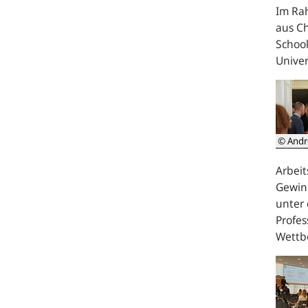
Im Ra
aus Ch
School
Univer
© Andr
Arbeit
Gewinn
unter 
Profe
Wettbe