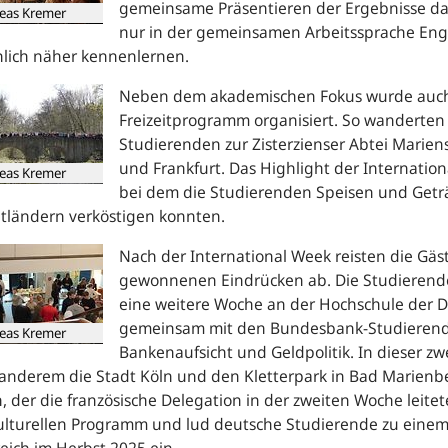
gemeinsame Präsentieren der Ergebnisse daz
eas Kremer
nur in der gemeinsamen Arbeitssprache Eng
nlich näher kennenlernen.
Neben dem akademischen Fokus wurde auch 
Freizeitprogramm organisiert. So wanderten
Studierenden zur Zisterzienser Abtei Marien
und Frankfurt. Das Highlight der
Internatio
eas Kremer
bei dem die Studierenden Speisen und Getr
tländern verköstigen konnten.
Nach der
International Week
reisten die Gäst
gewonnenen Eindrücken ab. Die Studieren
eine weitere Woche an der Hochschule der 
gemeinsam mit den Bundesbank-Studierenden
eas Kremer
Bankenaufsicht und Geldpolitik. In dieser 
anderem die Stadt Köln und den Kletterpark in Bad Marienb
n
, der die französische Delegation in der zweiten Woche leite
lturellen Programm und lud deutsche Studierende zu einem 
eich im Herbst 2025 ein.