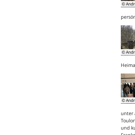
© Andr
persö
© Andr
Heima
© Andr
unter 
Toulo
und ku
Frankr