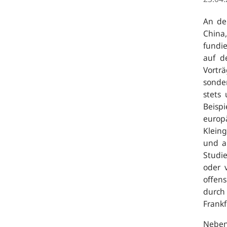
An de
China,
fundi
auf d
Vorträ
sonde
stets
Beisp
europ
Kleing
und a
Studie
oder 
offen
durch
Frankf
Neben