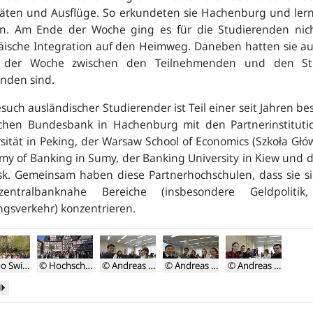
itäten und Ausflüge. So erkundeten sie Hachenburg und ler
n. Am Ende der Woche ging es für die Studierenden nich
äische Integration auf den Heimweg. Daneben hatten sie au
 der Woche zwischen den Teilnehmenden und den Stu
nden sind.
such ausländischer Studierender ist Teil einer seit Jahren 
chen Bundesbank in Hachenburg mit den Partnerinstituti
sität in Peking, der Warsaw School of Economics (Szkoła G
y of Banking in Sumy, der Banking University in Kiew und de
nsk. Gemeinsam haben diese Partnerhochschulen, dass sie s
entralbanknahe Bereiche (insbesondere Geldpolitik, 
gsverkehr) konzentrieren.
© Arno Swillus
© Hochschule der Deutschen Bundesbank
© Andreas Höfer
© Andreas Höfer
© Andreas Höfer
penfoto
Gruppenfoto
Teilnehmer
Teilnehmer
Teilnehmer
k
Weiter
der
in
in
in
ehmer
Teilnehmer
der
der
der