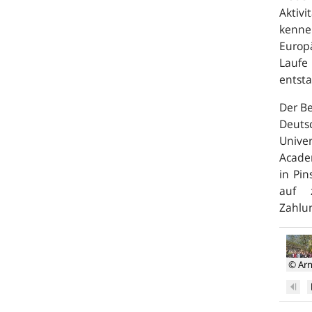
Aktiv
kenne
Europ
Laufe
entsta
Der Be
Deuts
Univer
Academ
in Pi
auf z
Zahlun
Grup
Zurüc
der
Teiln