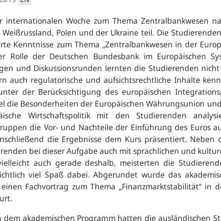
r internationalen Woche zum Thema Zentralbankwesen na
 Weißrussland, Polen und der Ukraine teil. Die Studierend
erte Kenntnisse zum Thema „Zentralbankwesen in der Euro
er Rolle der Deutschen Bundesbank im Europäischen Sys
gen und Diskussionsrunden lernten die Studierenden nicht 
rn auch regulatorische und aufsichtsrechtliche Inhalte ke
 unter der Berücksichtigung des europäischen Integrati
iel die Besonderheiten der Europäischen Währungsunion und
äische Wirtschaftspolitik mit den Studierenden analy
ruppen die Vor- und Nachteile der Einführung des Euros aus
nschließend die Ergebnisse dem Kurs präsentiert. Neben 
renden bei dieser Aufgabe auch mit sprachlichen und kulture
vielleicht auch gerade deshalb, meisterten die Studiere
sichtlich viel Spaß dabei. Abgerundet wurde das akademi
 einen Fachvortrag zum Thema „Finanzmarktstabilität“ in 
urt.
 dem akademischen Programm hatten die ausländischen Studi