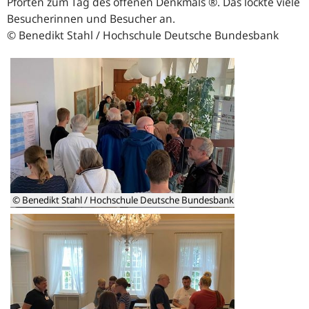
Pforten zum Tag des offenen Denkmals ®. Das lockte viele
Besucherinnen und Besucher an.
© Benedikt Stahl / Hochschule Deutsche Bundesbank
© Benedikt Stahl / Hochschule Deutsche Bundesbank
Großer
Andrang
herrschte
bei
den
Vorträgen
von